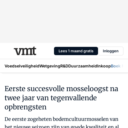
Lees 1 maand gratis
Inloggen
Voedselveiligheid
Wetgeving
R&D
Duurzaamheid
Inkoop
Boek Mic
Eerste succesvolle mosseloogst na
twee jaar van tegenvallende
opbrengsten
De eerste zogeheten bodemcultuurmosselen van
het nieuwe seizoen zijn van goede kwaliteit en al