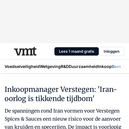
Lees 1 maand gratis
Inloggen
Voedselveiligheid
Wetgeving
R&D
Duurzaamheid
Inkoop
Boek Mic
Inkoopmanager Verstegen: 'Iran-
oorlog is tikkende tijdbom'
De spanningen rond Iran vormen voor Verstegen
Spices & Sauces een nieuw risico voor de aanvoer
van kruiden en specerijen. De impact is voorlopig