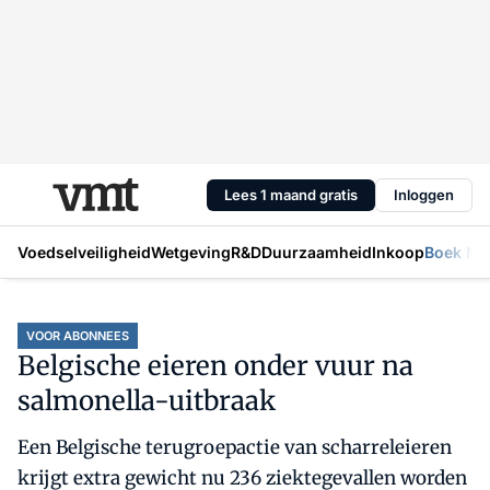
Lees 1 maand gratis
Inloggen
Voedselveiligheid
Wetgeving
R&D
Duurzaamheid
Inkoop
Boek Mic
VOOR ABONNEES
Belgische eieren onder vuur na
salmonella-uitbraak
Een Belgische terugroepactie van scharreleieren
krijgt extra gewicht nu 236 ziektegevallen worden