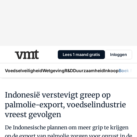
Lees 1 maand gratis
Inloggen
Voedselveiligheid
Wetgeving
R&D
Duurzaamheid
Inkoop
Boek Mic
Indonesië verstevigt greep op
palmolie-export, voedselindustrie
vreest gevolgen
De Indonesische plannen om meer grip te krijgen
op de export van palmolie zorgen voor onrust in de