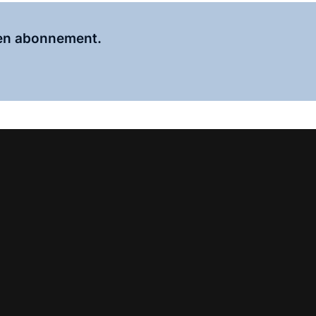
Al abonnee?
Log hier in.
 een abonnement.