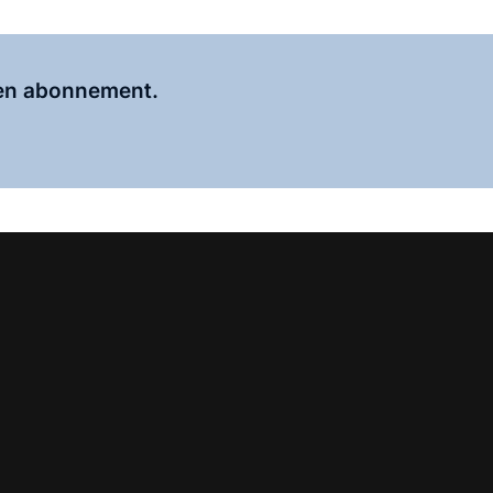
Al abonnee?
Log hier in.
 een abonnement.