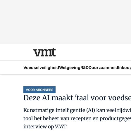
Voedselveiligheid
Wetgeving
R&D
Duurzaamheid
Inkoo
VOOR ABONNEES
Deze AI maakt 'taal voor voedse
Kunstmatige intelligentie (AI) kan veel tijd
tool het beheer van recepten en productgegeve
interview op VMT.