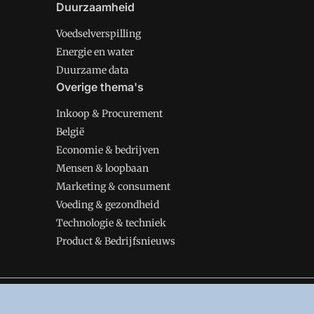
Duurzaamheid
Voedselverspilling
Energie en water
Duurzame data
Overige thema's
Inkoop & Procurement
België
Economie & bedrijven
Mensen & loopbaan
Marketing & consument
Voeding & gezondheid
Technologie & techniek
Product & Bedrijfsnieuws
VMT is onderdeel van VMN media. Lees in
ons manifes