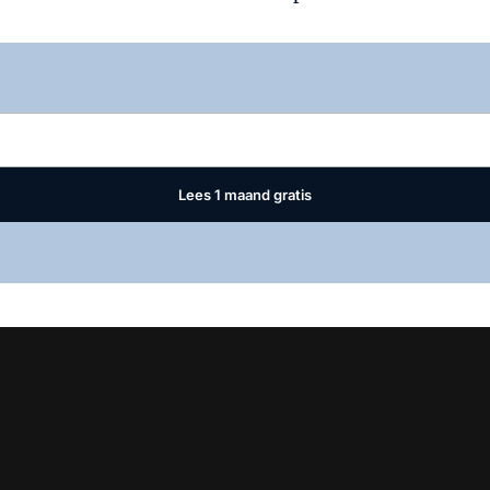
Log in
om dit artikel te lezen.
Lees 1 maand gratis