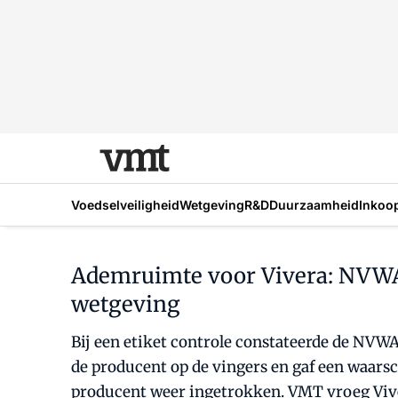
Voedselveiligheid
Wetgeving
R&D
Duurzaamheid
Inkoo
Ademruimte voor Vivera: NVWA s
wetgeving
Bij een etiket controle constateerde de NVWA
de producent op de vingers en gaf een waarsc
producent weer ingetrokken. VMT vroeg Vive