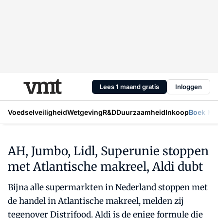
Lees 1 maand gratis
Inloggen
Voedselveiligheid
Wetgeving
R&D
Duurzaamheid
Inkoop
Boek Mic
AH, Jumbo, Lidl, Superunie stoppen
met Atlantische makreel, Aldi dubt
Bijna alle supermarkten in Nederland stoppen met
de handel in Atlantische makreel, melden zij
tegenover Distrifood. Aldi is de enige formule die