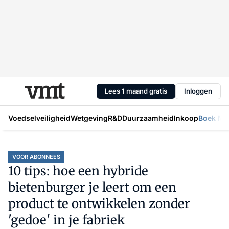
Lees 1 maand gratis
Inloggen
Voedselveiligheid
Wetgeving
R&D
Duurzaamheid
Inkoop
Boek Mic
VOOR ABONNEES
10 tips: hoe een hybride
bietenburger je leert om een
product te ontwikkelen zonder
'gedoe' in je fabriek