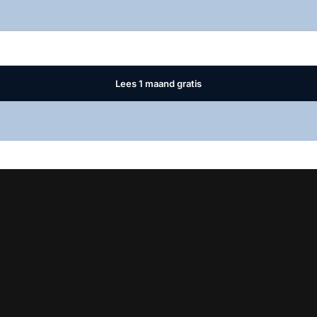
Log in
om dit artikel te lezen.
Lees 1 maand gratis