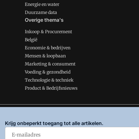
Energie en water
Duurzame data
Overige thema's
Inkoop & Procurement
België
Economie & bedrijven
Mensen & loopbaan
Marketing & consument
Voeding & gezondheid
Technologie & techniek
Product & Bedrijfsnieuws
VMT is onderdeel van VMN media. Lees in
ons manifes
Krijg onbeperkt toegang tot alle artikelen.
en
Privacy en Cookie beleid
|
Privacy instellingen