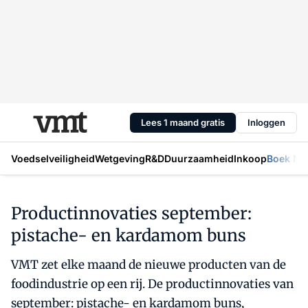
Lees 1 maand gratis
Inloggen
Voedselveiligheid
Wetgeving
R&D
Duurzaamheid
Inkoop
Boek Mic
Productinnovaties september:
pistache- en kardamom buns
VMT zet elke maand de nieuwe producten van de
foodindustrie op een rij. De productinnovaties van
september: pistache- en kardamom buns,