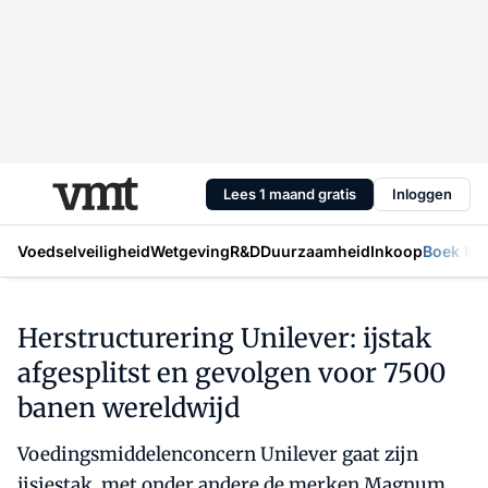
Lees 1 maand gratis
Inloggen
Voedselveiligheid
Wetgeving
R&D
Duurzaamheid
Inkoop
Boek Mic
Herstructurering Unilever: ijstak
afgesplitst en gevolgen voor 7500
banen wereldwijd
Voedingsmiddelenconcern Unilever gaat zijn
ijsjestak, met onder andere de merken Magnum