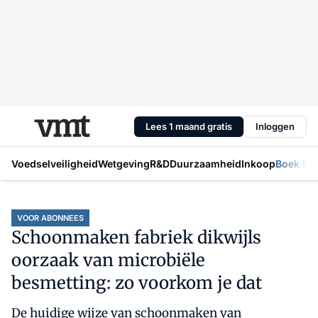
Lees 1 maand gratis
Inloggen
Voedselveiligheid
Wetgeving
R&D
Duurzaamheid
Inkoop
Boek Mic
VOOR ABONNEES
Schoonmaken fabriek dikwijls
oorzaak van microbiële
besmetting: zo voorkom je dat
De huidige wijze van schoonmaken van