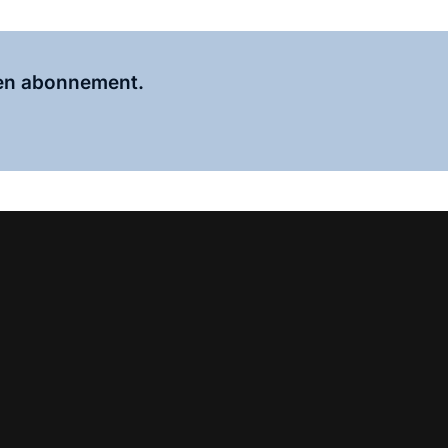
Al abonnee?
Log hier in.
 een abonnement.