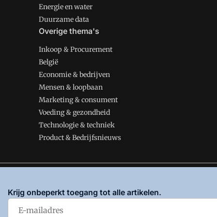
Energie en water
Duurzame data
Overige thema's
Inkoop & Procurement
België
Economie & bedrijven
Mensen & loopbaan
Marketing & consument
Voeding & gezondheid
Technologie & techniek
Product & Bedrijfsnieuws
VMT is onderdeel van VMN media. Lees in
ons manifes
Krijg onbeperkt toegang tot alle artikelen.
en
Privacy en Cookie beleid
|
Privacy instellingen