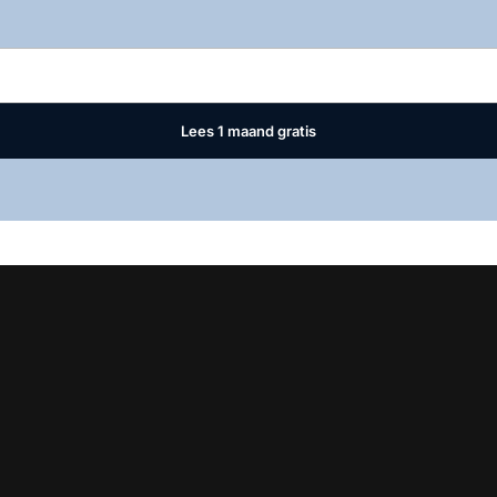
Log in
om dit artikel te lezen.
Lees 1 maand gratis