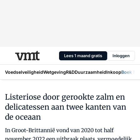
Lees 1 maand gratis
Inloggen
Voedselveiligheid
Wetgeving
R&D
Duurzaamheid
Inkoop
Boek Mic
Listeriose door gerookte zalm en
delicatessen aan twee kanten van
de oceaan
In Groot-Brittannië vond van 2020 tot half
november 2022 een uitbraak plaats, vermoedelijk