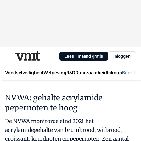
Lees 1 maand gratis
Inloggen
Voedselveiligheid
Wetgeving
R&D
Duurzaamheid
Inkoop
Boek Mic
NVWA: gehalte acrylamide
pepernoten te hoog
De NVWA monitorde eind 2021 het
acrylamidegehalte van bruinbrood, witbrood,
croissant, kruidnoten en pepernoten. Een aantal