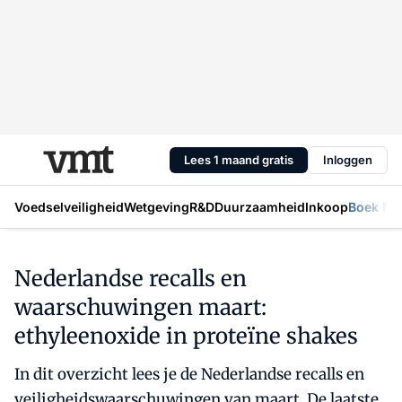
Lees 1 maand gratis
Inloggen
Voedselveiligheid
Wetgeving
R&D
Duurzaamheid
Inkoop
Boek Mic
Nederlandse recalls en
waarschuwingen maart:
ethyleenoxide in proteïne shakes
In dit overzicht lees je de Nederlandse recalls en
veiligheidswaarschuwingen van maart. De laatste