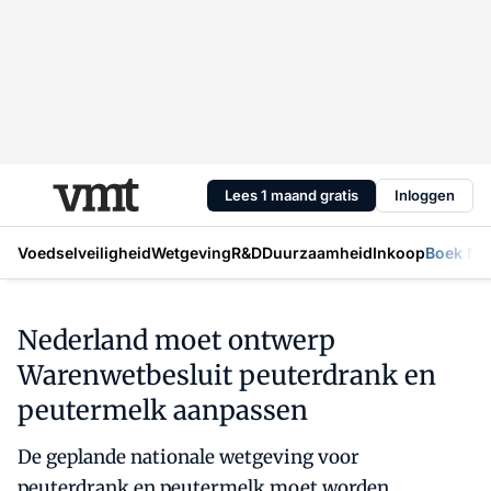
Lees 1 maand gratis
Inloggen
Voedselveiligheid
Wetgeving
R&D
Duurzaamheid
Inkoop
Boek Mic
Nederland moet ontwerp
Warenwetbesluit peuterdrank en
peutermelk aanpassen
De geplande nationale wetgeving voor
peuterdrank en peutermelk moet worden