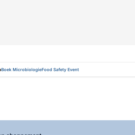
p
Boek Microbiologie
Food Safety Event
Al abonnee?
Log hier in.