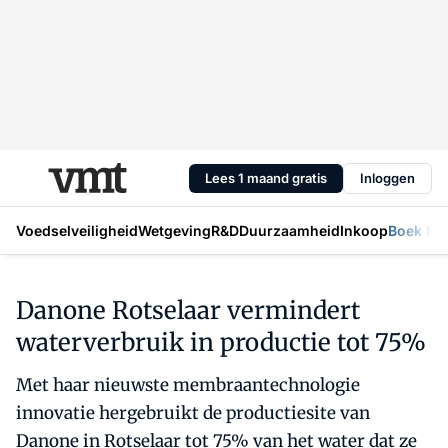
Lees 1 maand gratis
Inloggen
Voedselveiligheid
Wetgeving
R&D
Duurzaamheid
Inkoop
Boek Mic
Danone Rotselaar vermindert
waterverbruik in productie tot 75%
Met haar nieuwste membraantechnologie
innovatie hergebruikt de productiesite van
Danone in Rotselaar tot 75% van het water dat ze