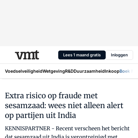
Lees 1 maand gratis
Inloggen
Voedselveiligheid
Wetgeving
R&D
Duurzaamheid
Inkoop
Boek Mic
Extra risico op fraude met
sesamzaad: wees niet alleen alert
op partijen uit India
KENNISPARTNER - Recent verscheen het bericht
dat sesamzaad uit India is verontreinigd met