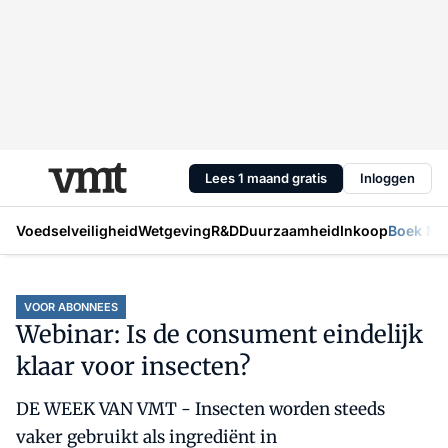
Lees 1 maand gratis
Inloggen
Voedselveiligheid
Wetgeving
R&D
Duurzaamheid
Inkoop
Boek Mic
VOOR ABONNEES
Webinar: Is de consument eindelijk
klaar voor insecten?
DE WEEK VAN VMT - Insecten worden steeds
vaker gebruikt als ingrediënt in