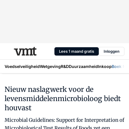
Lees 1 maand gratis
Inloggen
Voedselveiligheid
Wetgeving
R&D
Duurzaamheid
Inkoop
Boek Mic
Nieuw naslagwerk voor de
levensmiddelenmicrobioloog biedt
houvast
Microbial Guidelines: Support for Interpretation of
Microbiological Test Results of Foods zet een