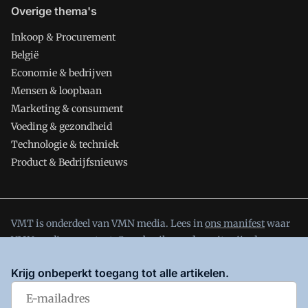
Overige thema's
Inkoop & Procurement
België
Economie & bedrijven
Mensen & loopbaan
Marketing & consument
Voeding & gezondheid
Technologie & techniek
Product & Bedrijfsnieuws
VMT is onderdeel van VMN media. Lees in
ons manifest
waar
VMN media voor staat. Op gebruik van deze site zijn de
volgende regelingen van toepassing:
Algemene Voorwaarden
Krijg onbeperkt toegang tot alle artikelen.
en
Privacy en Cookie beleid
|
Privacy instellingen