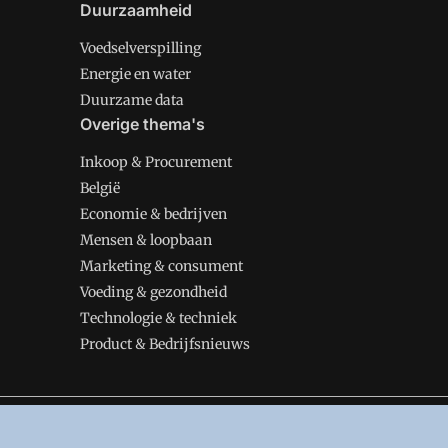
Duurzaamheid
Voedselverspilling
Energie en water
Duurzame data
Overige thema's
Inkoop & Procurement
België
Economie & bedrijven
Mensen & loopbaan
Marketing & consument
Voeding & gezondheid
Technologie & techniek
Product & Bedrijfsnieuws
VMT is onderdeel van VMN media. Lees in
ons manifes