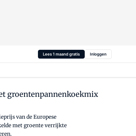
Lees 1 maand gratis
Inloggen
 met groentenpannenkoekmix
eprijs van de Europese
elde met groente verrijkte
eren.