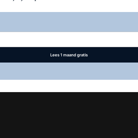
Log in
om dit artikel te lezen.
Lees 1 maand gratis