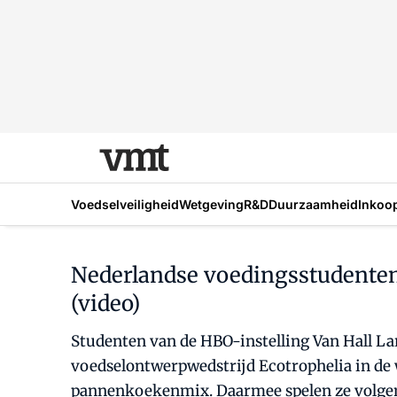
Voedselveiligheid
Wetgeving
R&D
Duurzaamheid
Inkoo
Nederlandse voedingsstudenten
(video)
Studenten van de HBO-instelling Van Hall L
voedselontwerpwedstrijd Ecotrophelia in de 
pannenkoekenmix. Daarmee spelen ze volgens 