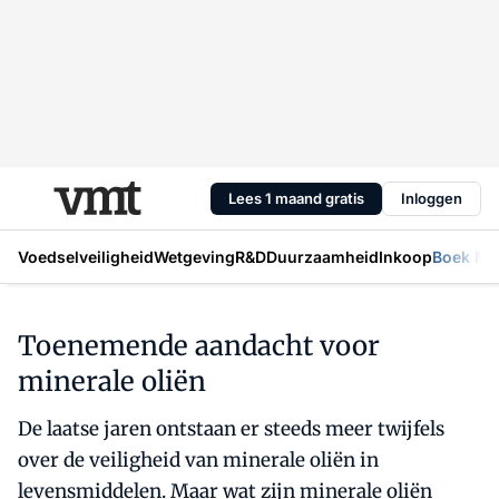
Lees 1 maand gratis
Inloggen
Voedselveiligheid
Wetgeving
R&D
Duurzaamheid
Inkoop
Boek Mic
Toenemende aandacht voor
minerale oliën
De laatse jaren ontstaan er steeds meer twijfels
over de veiligheid van minerale oliën in
levensmiddelen. Maar wat zijn minerale oliën