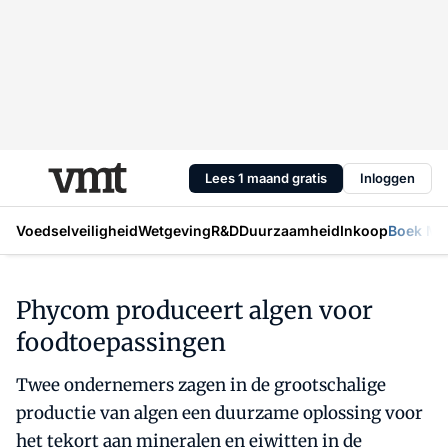
Lees 1 maand gratis
Inloggen
Voedselveiligheid
Wetgeving
R&D
Duurzaamheid
Inkoop
Boek Mic
Phycom produceert algen voor
foodtoepassingen
Twee ondernemers zagen in de grootschalige
productie van algen een duurzame oplossing voor
het tekort aan mineralen en eiwitten in de