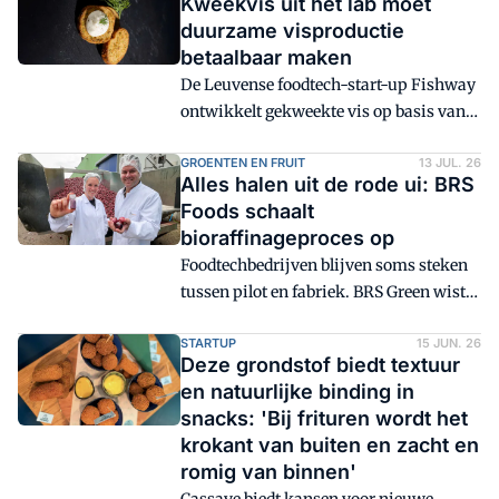
Kweekvis uit het lab moet
duurzame visproductie
betaalbaar maken
De Leuvense foodtech-start-up Fishway
ontwikkelt gekweekte vis op basis van
viscellen, van onder meer paling en
baars, als duurzaam alternatief voor
GROENTEN EN FRUIT
13 JUL. 26
Alles halen uit de rode ui: BRS
traditionele visserij en aquacultuur. In
Foods schaalt
bioreactoren groeien deze cellen uit tot
bioraffinageproces op
een eiwitrijk visingrediënt, initieel
Foodtechbedrijven blijven soms steken
bedoeld voor toepassingen in petfood.
tussen pilot en fabriek. BRS Green wist
Op termijn onderzoekt het bedrijf ook
die kloof te overbruggen en ontdekte
mogelijkheden voor humane voeding,
onderweg nieuwe toepassingen voor
STARTUP
15 JUN. 26
afhankelijk van regelgeving en verdere
Deze grondstof biedt textuur
eiwitten, vezels en siropen uit
opschaling.
en natuurlijke binding in
plantaardige grondstoffen zoals rode ui.
snacks: 'Bij frituren wordt het
Volledige verwaarding van biomassa
krokant van buiten en zacht en
levert ingrediënten op die aanhaken bij
romig van binnen'
trends zoals vezelverrijking en hybride