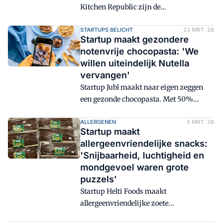
Kitchen Republic zijn de
productielocaties van vele startups
volledig verwoest. Crowdfunding moet
STARTUPS BELICHT
23 MRT. 26
Startup maakt gezondere
de getroffen bedrijven weer op de been
notenvrije chocopasta: 'We
helpen.
willen uiteindelijk Nutella
vervangen'
Startup Jubl maakt naar eigen zeggen
een gezonde chocopasta. Met 50%
minder suiker dan vergelijkbare
producten, zonder palmolie,
ALLERGENEN
5 MRT. 26
Startup maakt
plantaardig, rijk aan vezels en vrij van
allergeenvriendelijke snacks:
de zes meest voorkomende allergenen.
'Snijbaarheid, luchtigheid en
Hiermee wil de startup een gezond
mondgevoel waren grote
alternatief bieden voor het favoriete
puzzels'
ontbijtproduct van kinderen. VMT sprak
Startup Helti Foods maakt
met oprichter Isil Dijkstra over de
allergeenvriendelijke zoete
oprichting en ontwikkeling.
tussendoortjes zoals brownies en