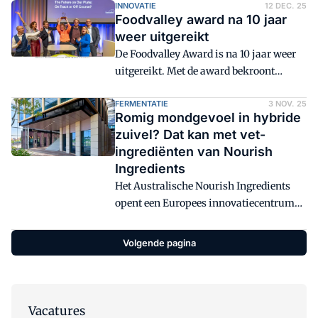
bananenbrood. De startup wil producten
INNOVATIE
12 DEC. 25
Foodvalley award na 10 jaar
maken die voor iedereen toegankelijk
weer uitgereikt
zijn. Daarnaast gebruikt de startup
De Foodvalley Award is na 10 jaar weer
reststromen voor de zoete
uitgereikt. Met de award bekroont
tussendoortjes. "We gaan voor lekkere
Foodvalley partners die durven te leiden
snacks die vrijwel iedereen kan eten,
met visie, lef, daadkracht en
FERMENTATIE
3 NOV. 25
gemaakt met zoveel mogelijk geredde
Romig mondgevoel in hybride
samenwerking.
ingrediënten." VMT sprak met oprichter
zuivel? Dat kan met vet-
Marcel Pinas.
ingrediënten van Nourish
Ingredients
Het Australische Nourish Ingredients
opent een Europees innovatiecentrum
voor vet-ingrediënten geproduceerd via
precisiefermentatie. Ondanks de trage
Volgende pagina
Europese wetgeving voor dit soort
ingrediënten, strijkt het bedrijf in Leiden
neer: 'Hier zitten onze klanten', vertelt
CTO en mede-oprichter Anna El Tahchy
Vacatures