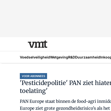
Voedselveiligheid
Wetgeving
R&D
Duurzaamheid
Inkoo
VOOR ABONNEES
'Pesticidepolitie' PAN ziet hiat
toelating'
PAN Europe staat binnen de food-agri inmidde
Europe ziet grote gezondheidsrisico’s als he