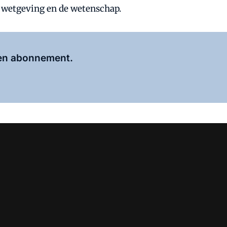
e wetgeving en de wetenschap.
Al abonnee?
Log hier in.
 een abonnement.