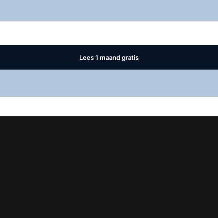
Log in
om dit artikel te lezen.
Lees 1 maand gratis