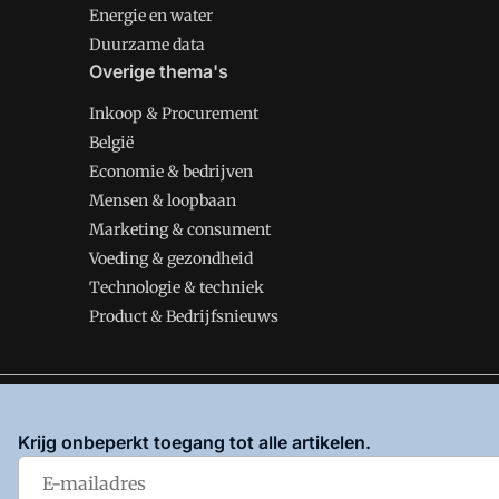
Energie en water
Duurzame data
Overige thema's
Inkoop & Procurement
België
Economie & bedrijven
Mensen & loopbaan
Marketing & consument
Voeding & gezondheid
Technologie & techniek
Product & Bedrijfsnieuws
VMT is onderdeel van VMN media. Lees in
ons manifes
Krijg onbeperkt toegang tot alle artikelen.
en
Privacy en Cookie beleid
|
Privacy instellingen