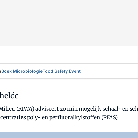
p
Boek Microbiologie
Food Safety Event
chelde
ilieu (RIVM) adviseert zo min mogelijk schaal- en sche
entraties poly- en perfluoralkylstoffen (PFAS).