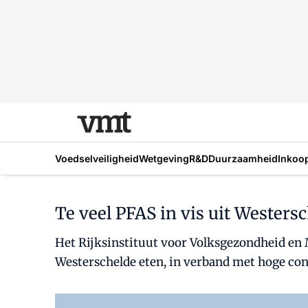
Voedselveiligheid
Wetgeving
R&D
Duurzaamheid
Inkoo
Te veel PFAS in vis uit Westers
Het Rijksinstituut voor Volksgezondheid en M
Westerschelde eten, in verband met hoge conc