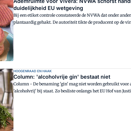
Ademruimte voor Vivera: NVWA schorst handha
duidelijkheid EU wetgeving
Bij een etiket controle constateerde de NVWA dat onder ande
plantaardig gehakt. De autoriteit tikte de producent op de v
zelfs een boete, maar die werd na een telefoongesprek met d
NVWA om een reactie op de situatie.
HOOGENRAAD EN HAAK
Column: 'alcoholvrije gin' bestaat niet
Column - De benaming 'gin' mag niet worden gebruikt voor alc
'alcoholvrij' bij staat. Zo besliste onlangs het EU Hof van Justi