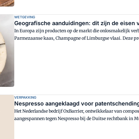
WETGEVING
Geografische aanduidingen: dit zijn de eisen
In Europa zijn producten op de markt die onlosmakelijk ver
Parmezaanse kaas, Champagne of Limburgse vlaai. Deze prod
reputatie die direct voortkomt uit hun herkomst. In dit arti
VERPAKKING
Nespresso aangeklaagd voor patentschendin
Het Nederlandse bedrijf OxBarrier, ontwikkelaar van compost
aangespannen tegen Nespresso bij de Duitse rechtbank in 
zogeheten 'Original Home Compostable'-capsules gebruik van
valt. Nespresso aanvaardt de claim niet.