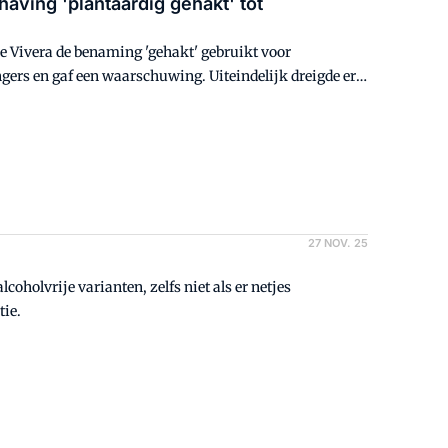
ving 'plantaardig gehakt' tot
re Vivera de benaming 'gehakt' gebruikt voor
ingers en gaf een waarschuwing. Uiteindelijk dreigde er
e producent weer ingetrokken. VMT vroeg Vivera en de
27 NOV. 25
oholvrije varianten, zelfs niet als er netjes
tie.