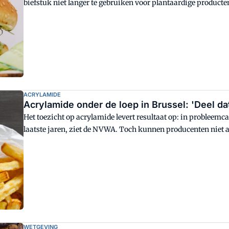
biefstuk niet langer te gebruiken voor plantaardige producte
ACRYLAMIDE
Acrylamide onder de loep in Brussel: 'Deel dat
Het toezicht op acrylamide levert resultaat op: in probleemca
laatste jaren, ziet de NVWA. Toch kunnen producenten niet 
strengere referentiewaarden en misschien zelfs maximumli
slim aan data te delen. Dat is niet eng."
WETGEVING