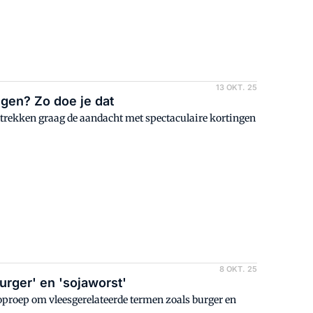
13 OKT. 25
gen? Zo doe je dat
kken graag de aandacht met spectaculaire kortingen
8 OKT. 25
rger' en 'sojaworst'
proep om vleesgerelateerde termen zoals burger en