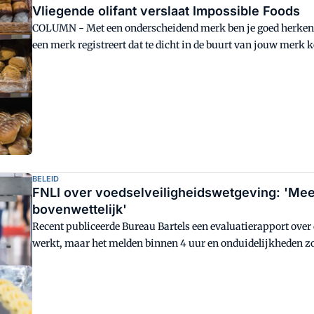
Vliegende olifant verslaat Impossible Foods
COLUMN - Met een onderscheidend merk ben je goed herkenba
een merk registreert dat te dicht in de buurt van jouw merk
komt de rechter eraan te pas.
BELEID
FNLI over voedselveiligheidswetgeving: 'Meer
bovenwettelijk'
Recent publiceerde Bureau Bartels een evaluatierapport over 
werkt, maar het melden binnen 4 uur en onduidelijkheden zo
Wat voor veranderingen ziet de branchevereniging graag op
met Liesbeth Oosterom (Adviseur Voedselveiligheid).