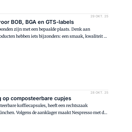
29 OKT. 25
 voor BOB, BGA en GTS-labels
bonden zijn met een bepaalde plaats. Denk aan
ucten hebben iets bijzonders: een smaak, kwaliteit of
kel meer over BOB-, BGA- en GTS-kwaliteitslabels.
28 OKT. 25
g op composteerbare cupjes
eerbare koffiecapsules, heeft een rechtszaak
München. Volgens de aanklager maakt Nespresso met de
 een technologie die onder een patent van OxBarrier