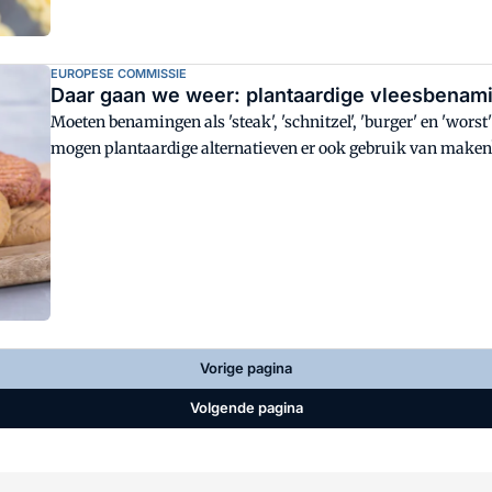
EUROPESE COMMISSIE
Daar gaan we weer: plantaardige vleesbenam
Moeten benamingen als 'steak', 'schnitzel', 'burger' en 'wors
mogen plantaardige alternatieven er ook gebruik van maken
plantaardig te verbieden sneuvelden. Maar er is een nieuw voo
Vorige pagina
Volgende pagina