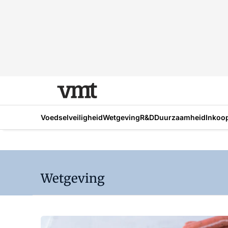
Voedselveiligheid
Wetgeving
R&D
Duurzaamheid
Inkoo
Wetgeving