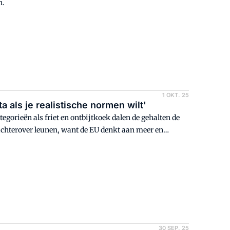
n.
1 OKT. 25
a als je realistische normen wilt'
tegorieën als friet en ontbijtkoek dalen de gehalten de
achterover leunen, want de EU denkt aan meer en
mieten voor acrylamide. "Producenten doen er daarom
30 SEP. 25