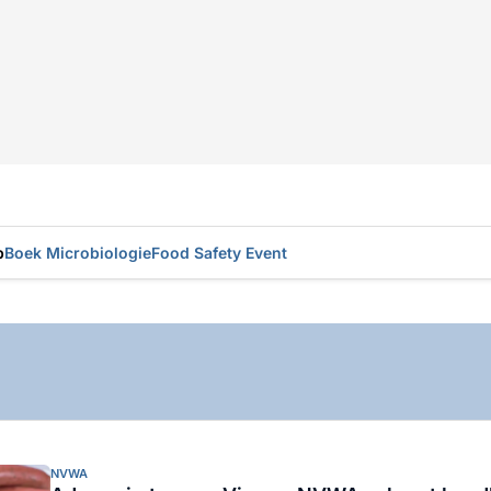
p
Boek Microbiologie
Food Safety Event
NVWA