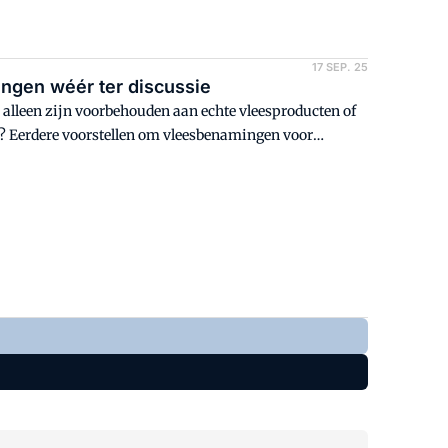
17 SEP. 25
ingen wéér ter discussie
t' alleen zijn voorbehouden aan echte vleesproducten of
? Eerdere voorstellen om vleesbenamingen voor
rstel. Wat is er anders? VMT zet het op een rij.