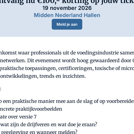
ntvang nu €100,- korting op jouw tick
19 november 2026
Midden Nederland Hallen
Meld je aan
jeenkomst waar professionals uit de voedingsindustrie sa
te netwerken. Dit evenement wordt hoog gewaardeerd door 
raktische toepassingen, certificeringen, toxische of microb
 ontwikkelingen, trends en inzichten.
:
 op een praktische manier mee aan de slag of op voorbereid
ncrete praktijkvoorbeelden
te over versie 7
wat zijn de drijfveren en wat doe je eraan?
tste regelgeving en wanneer melden?