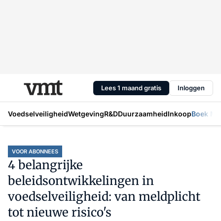
Lees 1 maand gratis
Inloggen
Voedselveiligheid
Wetgeving
R&D
Duurzaamheid
Inkoop
Boek Mic
VOOR ABONNEES
4 belangrijke
beleidsontwikkelingen in
voedselveiligheid: van meldplicht
tot nieuwe risico's